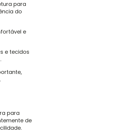
etura para
ência do
fortável e
s e tecidos
.
ortante,
.
ura para
entemente de
ilidade.