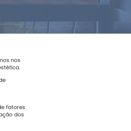
amos nos
stética.
de
de fatores
fação dos