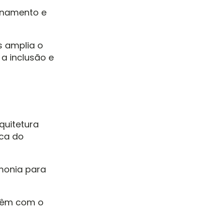
ionamento e
 amplia o
 inclusão e
quitetura
ica do
monia para
 têm com o