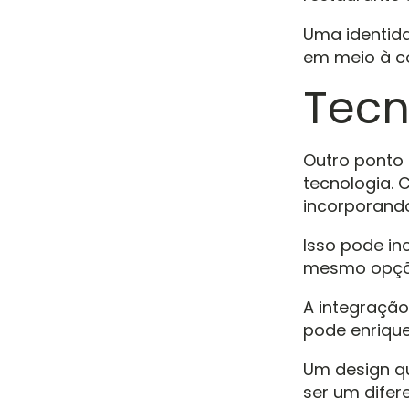
Uma identida
em meio à co
Tecn
Outro ponto 
tecnologia. 
incorporand
Isso pode inc
mesmo opçõ
A integraçã
pode enrique
Um design q
ser um difere