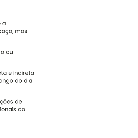
é a
spaço, mas
co ou
ta e indireta
longo do dia
pções de
ionais do