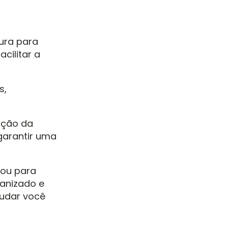
ura para
cilitar a
s,
ação da
garantir uma
 ou para
ganizado e
udar você