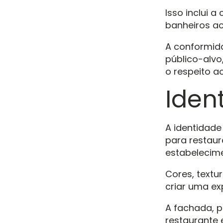
Isso inclui 
banheiros ac
A conformid
público-alv
o respeito ao
Iden
A identidade
para restaur
estabelecime
Cores, text
criar uma ex
A fachada, p
restaurante 