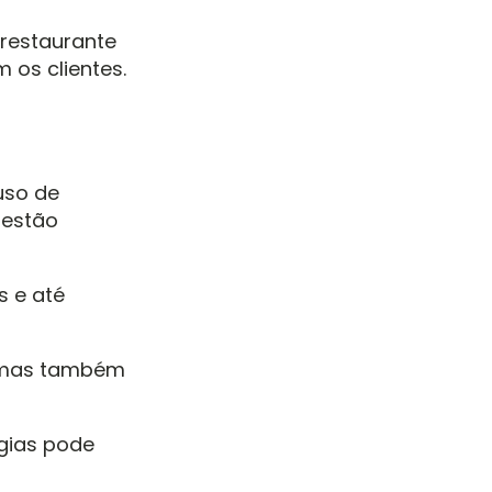
 restaurante
 os clientes.
uso de
 estão
s e até
, mas também
gias pode