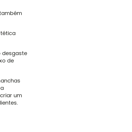
s também
tética
o desgaste
xo de
 manchas
 a
criar um
ientes.