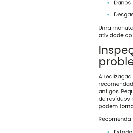
Danos 
Desgas
Uma manutenç
atividade do
Inspe
probl
A realização
recomendada
antigos. Peq
de resíduos 
podem tornar
Recomenda-se
Estado