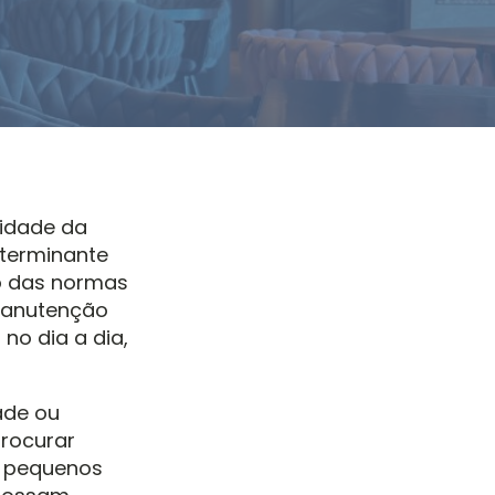
lidade da
eterminante
to das normas
 manutenção
no dia a dia,
ade ou
procurar
e pequenos