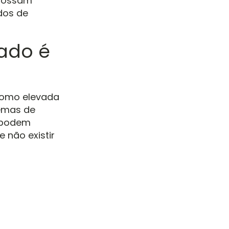
 possam
dos de
ado é
 como elevada
temas de
s podem
 não existir