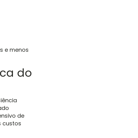
as e menos
ica do
iência
ado
ensivo de
s custos