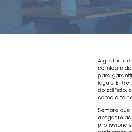
A gestão de 
comida e do 
para garanti
legais. Entr
do edifício,
como o telha
Sempre que s
desgaste das
profissionai