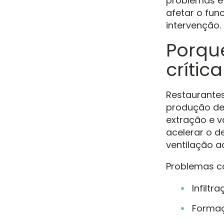
problemas e
afetar o fun
intervenção.
Porqu
crític
Restaurantes
produção de 
extração e v
acelerar o d
ventilação a
Problemas c
Infilt
Formaç