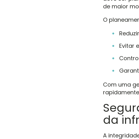
de maior mo
O planeamen
Reduzi
Evitar
Contro
Garant
Com uma ges
rapidamente
Segur
da inf
A integridad