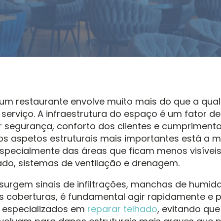
um restaurante envolve muito mais do que a qua
serviço. A infraestrutura do espaço é um fator d
r segurança, conforto dos clientes e cumprimen
e os aspetos estruturais mais importantes está a
 especialmente das áreas que ficam menos visíveis 
do, sistemas de ventilação e drenagem.
urgem sinais de infiltrações, manchas de humid
 coberturas, é fundamental agir rapidamente e 
s especializados em
reparar telhado
, evitando qu