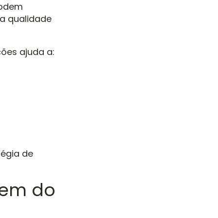
podem
a qualidade
ões ajuda a:
tégia de
gem do