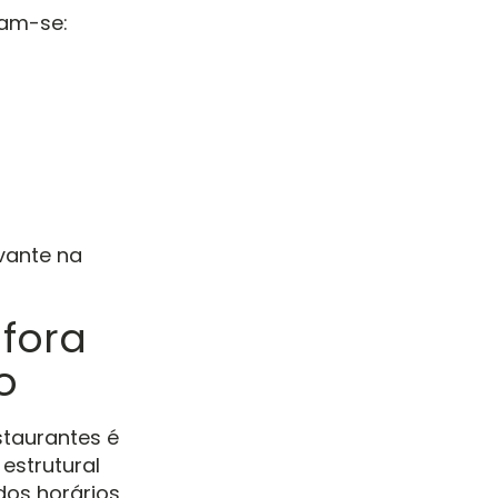
cam-se:
evante na
fora
o
taurantes é
estrutural
dos horários