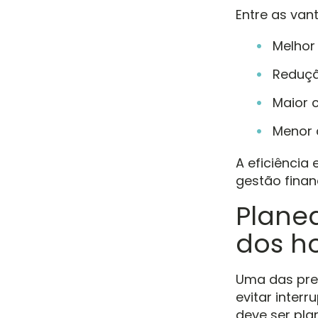
Entre as va
Melhor
Reduçã
Maior 
Menor 
A eficiência
gestão finan
Plane
dos h
Uma das pre
evitar inter
deve ser pla