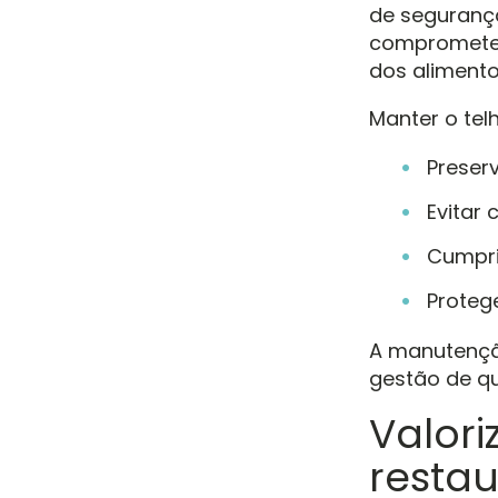
de segurança
comprometer
dos alimentos
Manter o tel
Preser
Evitar
Cumprir
Proteg
A manutenção
gestão de qu
Valor
resta