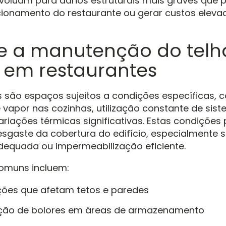
voluam para danos estruturais mais graves que
cionamento do restaurante ou gerar custos eleva
e a manutenção do telh
a em restaurantes
 são espaços sujeitos a condições específicas,
vapor nas cozinhas, utilização constante de sis
ariações térmicas significativas. Estas condiçõe
esgaste da cobertura do edifício, especialmente se
dequada ou impermeabilização eficiente.
omuns incluem:
rações que afetam tetos e paredes
ão de bolores em áreas de armazenamento