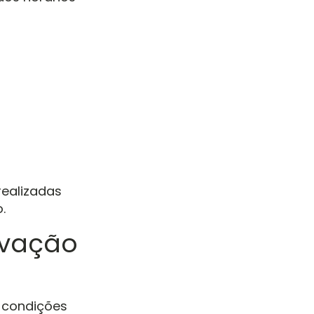
realizadas
.
rvação
s condições