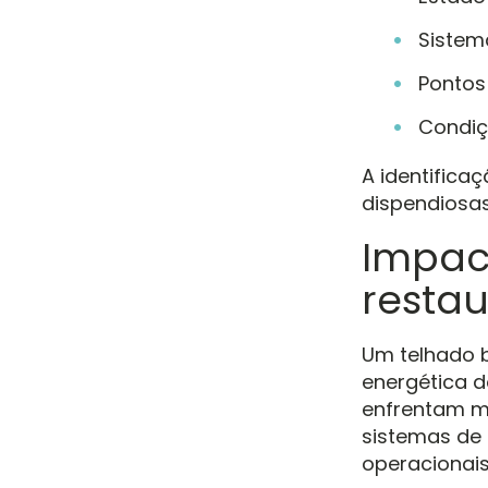
Sistem
Pontos
Condiç
A identifica
dispendiosas
Impact
resta
Um telhado b
energética 
enfrentam ma
sistemas de 
operacionais