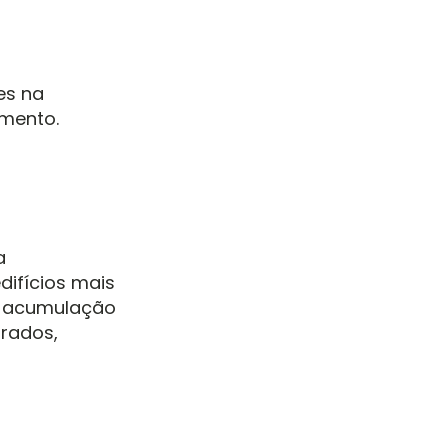
es na
imento.
a
ifícios mais
ou acumulação
orados,