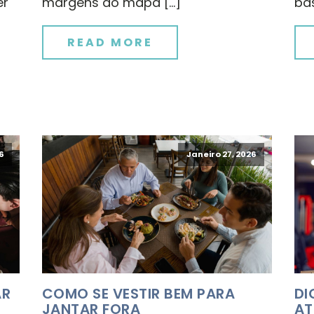
er
margens do mapa […]
bas
READ MORE
6
Janeiro 27, 2026
AR
COMO SE VESTIR BEM PARA
DI
JANTAR FORA
AT