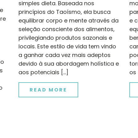
simples dieta. Baseada nos
ma
 e
princípios do Taoísmo, ela busca
pa
tre
equilibrar corpo e mente através da
e c
seleção consciente dos alimentos,
eq
privilegiando produtos sazonais e
ber
locais. Este estilo de vida tem vindo
car
a ganhar cada vez mais adeptos
po
to
devido à sua abordagem holística e
tor
s
aos potenciais […]
os 
o
READ MORE