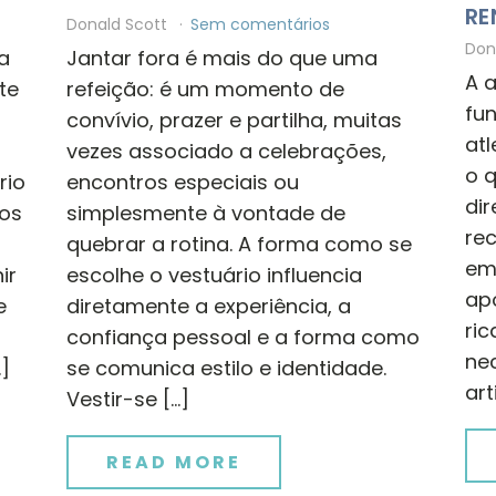
RE
Donald Scott
Sem comentários
Don
a
Jantar fora é mais do que uma
A 
te
refeição: é um momento de
fu
convívio, prazer e partilha, muitas
atl
vezes associado a celebrações,
o q
rio
encontros especiais ou
di
os
simplesmente à vontade de
re
quebrar a rotina. A forma como se
emo
ir
escolhe o vestuário influencia
apo
e
diretamente a experiência, a
ri
confiança pessoal e a forma como
ne
…]
se comunica estilo e identidade.
art
Vestir-se […]
READ MORE