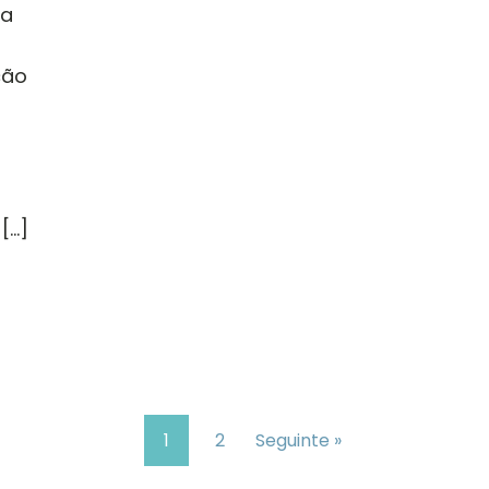
ça
ção
[…]
1
2
Seguinte »