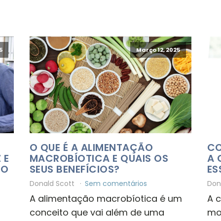
5
Março 12, 2025
O QUE É A ALIMENTAÇÃO
CO
 E
MACROBÍOTICA E QUAIS OS
A 
TO
SEUS BENEFÍCIOS?
ES
Donald Scott
Sem comentários
Don
A alimentação macrobíotica é um
A 
conceito que vai além de uma
mo