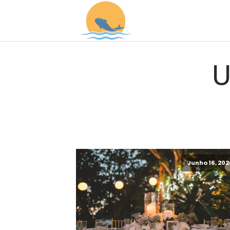
U
Junho 16, 202