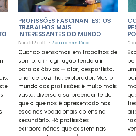
PROFISSÕES FASCINANTES: OS
CO
TRABALHOS MAIS
RE
TO
INTERESSANTES DO MUNDO
PO
Donald Scott
Sem comentários
Don
Quando pensamos em trabalhos de
Es
om
sonho, a imaginação tende a ir
pe
para os óbvios — ator, desportista,
um
is.
chef de cozinha, explorador. Mas o
pa
ste
mundo das profissões é muito mais
ma
as
vasto, diverso e surpreendente do
qu
que o que nos é apresentado nas
fr
s
escolhas vocacionais do ensino
di
secundário. Há profissões
ra
extraordinárias que existem nas
ve